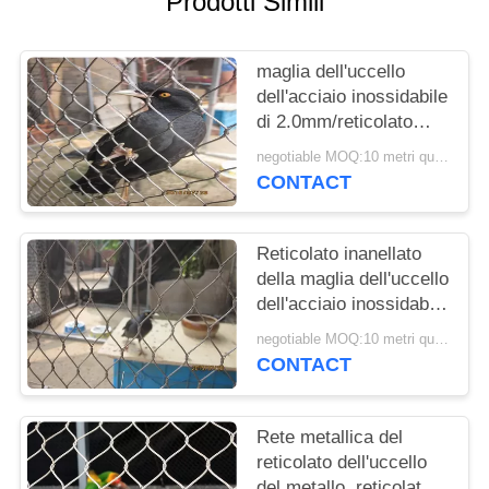
Prodotti Simili
SITO
maglia dell'uccello
PRIVACY
dell'acciaio inossidabile
POLICY
di 2.0mm/reticolato
maglia dell'uccelliera
negotiable MOQ:10 metri quadrati
con il diametro di cavo
CONTACT
di 1.2mm-3.2mm
Reticolato inanellato
della maglia dell'uccello
dell'acciaio inossidabile
del cavo dell'uccelliera
negotiable MOQ:10 metri quadrati
per la protezione
CONTACT
dell'ospite
Rete metallica del
reticolato dell'uccello
del metallo, reticolato