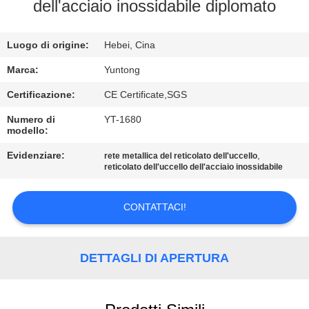
CONTROLLO
dell'acciaio inossidabile diplomato
DI
Luogo di origine:
Hebei, Cina
QUALITÀ
Marca:
Yuntong
CONTATTICI
Certificazione:
CE Certificate,SGS
Numero di
YT-1680
modello:
NOTIZIE
Evidenziare:
,
rete metallica del reticolato dell'uccello
reticolato dell'uccello dell'acciaio inossidabile
RICHIEDA
UNA
CONTATTACI!
CITAZIONE
DETTAGLI DI APERTURA
MAPPA
DEL