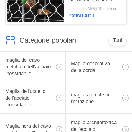
tessuto flessibile
negotiable MOQ:10 metri quadrati
dell'uccello dell'acciaio
CONTACT
inossidabile di 1.2mm
Categorie popolari
Tutti
maglia del cavo
Maglia decorativa
metallico dell'acciaio
della corda
inossidabile
Maglia dell'uccello
maglia animale di
dell'acciaio
recinzione
inossidabile
maglia architettonica
Maglia nera del cavo
dell'acciaio