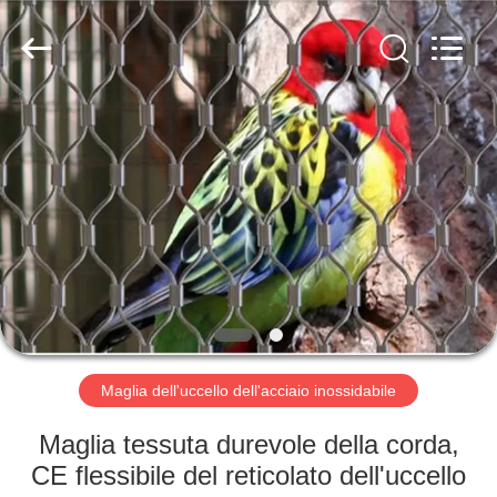
2026
Anping
Yuntong
Metal
Mesh
Co.,
Ltd..
All
CASA
Rights
Reserved.
PRODOTTI
CIRCA
NOI
GIRO
DELLA
Maglia dell'uccello dell'acciaio inossidabile
FABBRICA
Maglia tessuta durevole della corda,
CE flessibile del reticolato dell'uccello