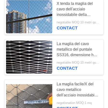
X tenda la maglia del
drappi della bobina
cavo dell'acciaio
inossidabile della
del metallo
flessione che cattura con
negotiable MOQ:10 metri quadrati
la rete la superficie
CONTACT
regolare per l'anti
protezione di caduta
La maglia del cavo
metallico del puntale
39
SS316, dimensione ha
tessuto di maglia
personalizzato la maglia
negotiable MOQ:10 metri quadrati
della corda dell'acciaio
CONTACT
metallico
inossidabile
La maglia facile/X del
cavo metallico
dell'acciaio inossidabile
dell'installazione tende
negotionation MOQ:1 mq
la maglia per