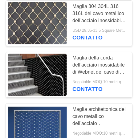
inossidabile
Maglia 304 304L 316
316L del cavo metallico
17
dell'acciaio inossidabile
Rete di sicurezza
del puntale per
USD 29.35-33.5 Square Meters MOQ:10 metri quadrati
proteggere
CONTATTO
dell'acciaio
inossidabile
Maglia della corda
dell'acciaio inossidabile
di Webnet del cavo di
316 Inox per l'inferriata
32
Negotiable MOQ:10 metri quadrati
della balaustra
CONTATTO
Rete metallica della
balaustra
Maglia architettonica del
cavo metallico
dell'acciaio
inossidabile/maglia
Negotiable MOQ:10 metri quadrati
della corda tessuta