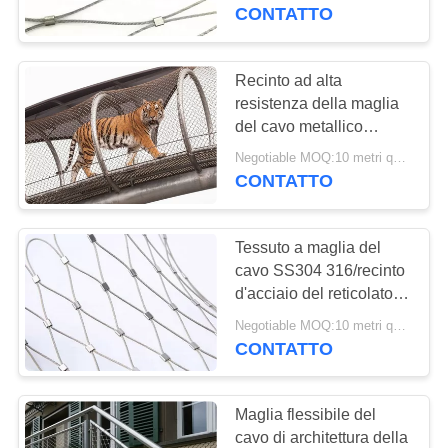
CONTROLLO
di forma 7x7 del
CONTATTO
diamante
DI
QUALITÀ
Recinto ad alta
28
resistenza della maglia
Maglia dell'uccello
del cavo metallico
CONTATTICI
dell'acciaio inossidabile
dell'acciaio
Negotiable MOQ:10 metri quadrati
per le gabbie animali
CONTATTO
RICHIEDA
inossidabile
UNA
Tessuto a maglia del
CITAZIONE
cavo SS304 316/recinto
d'acciaio del reticolato
34
del cavo per il progetto
NOTIZIE
Negotiable MOQ:10 metri quadrati
maglia animale di
di tensione
CONTATTO
recinzione
Maglia flessibile del
cavo di architettura della