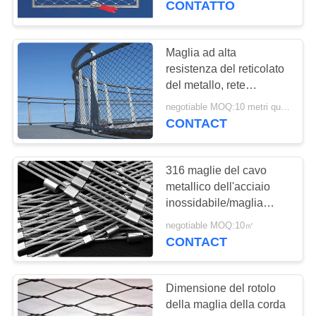
CONTATTO
mano per le piscine
21
maglia verde della
Maglia ad alta
resistenza del reticolato
parete
del metallo, rete
metallica 316 degli ss
negotiable MOQ:10 metri quadrati
304 che recinta per le
CONTACT
scuole
316 maglie del cavo
12
metallico dell'acciaio
Anti maglia dello
inossidabile/maglia
della corda del puntale
zaino di furto
negotiable MOQ:10㎡
forma del diamante
CONTACT
Dimensione del rotolo
della maglia della corda