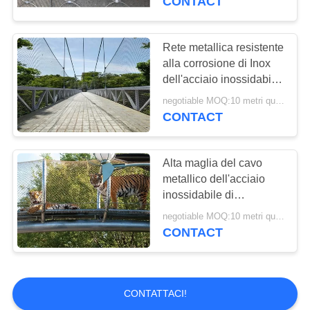
CONTACT
architettonico
Rete metallica resistente
alla corrosione di Inox
dell'acciaio inossidabile
della maglia
negotiable MOQ:10 metri quadrati
multifunzionale del cavo
CONTACT
metallico
Alta maglia del cavo
metallico dell'acciaio
inossidabile di
durevolezza per
negotiable MOQ:10 metri quadrati
l'incrocio del grande
CONTACT
gatto dello zoo
CONTATTACI!