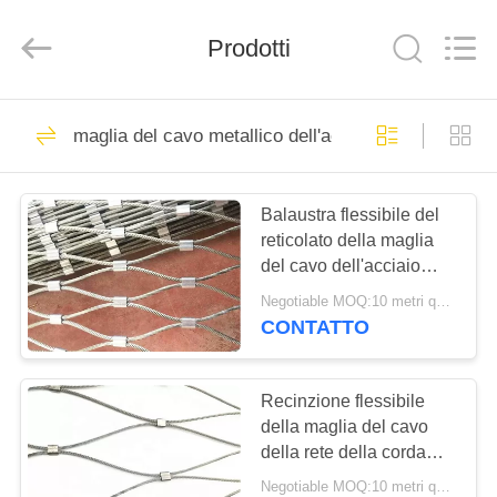
cavo
metallico
dell'acciaio
Prodotti
inossidabile
fornitore.
Copyright
©
2018
CASA
36
-
2020
maglia del cavo metallico dell'acciaio inossidabile
decorativeropemesh.com.
maglia del cavo
All
Rights
PRODOTTI
Reserved.
metallico dell'acciaio
Balaustra flessibile del
reticolato della maglia
inossidabile
CIRCA
del cavo dell'acciaio
NOI
inossidabile 316 per i
Negotiable MOQ:10 metri quadrati
porticcioli
CONTATTO
23
GIRO
Maglia decorativa
DELLA
Recinzione flessibile
della maglia del cavo
FABBRICA
della corda
della rete della corda
dell'acciaio inossidabile
Negotiable MOQ:10 metri quadrati