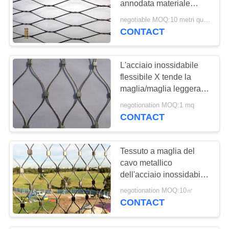
annodata materiale
15
SS316 su misura con
negotiable MOQ:10 metri quadrati
tende della maglia
superficie lucidata
CONTACT
metallica
L'acciaio inossidabile
flessibile X tende la
maglia/maglia leggera
del reticolato dell'acciaio
negotionation MOQ:1 mq
inossidabile
CONTACT
52
Tenda della catena
Tessuto a maglia del
dello schermo della
cavo metallico
dell'acciaio inossidabile
mosca
di forma del diamante
negotionation MOQ:10㎡
per le gabbie/reticolato
CONTACT
animali dell'uccello
33