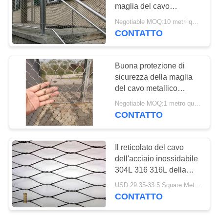
maglia del cavo
metallico dell'acciaio
Negotiable MOQ:10 metri quadrati
inossidabile per il infill
CONTATTO
28
della balaustra
Maglia nera del
Buona protezione di
cavo metallico
sicurezza della maglia
del cavo metallico
dell'ossido
dell'acciaio inossidabile
Negotiable MOQ:1 metro quadro
di flessibilità 4mm
CONTATTO
14
Il reticolato del cavo
maglia
dell'acciaio inossidabile
304L 316 316L della
architettonica
sicurezza 304 ha
USD 29.35-33.5 Square Meters MOQ:10 metri quadrati
annodato la maglia della
dell'acciaio
CONTATTO
corda