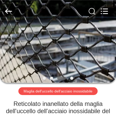
2026
Anping
Yuntong
Metal
Mesh
Co.,
Ltd..
All
CASA
Rights
Reserved.
PRODOTTI
CIRCA
NOI
GIRO
DELLA
Maglia dell'uccello dell'acciaio inossidabile
FABBRICA
Reticolato inanellato della maglia
dell'uccello dell'acciaio inossidabile del