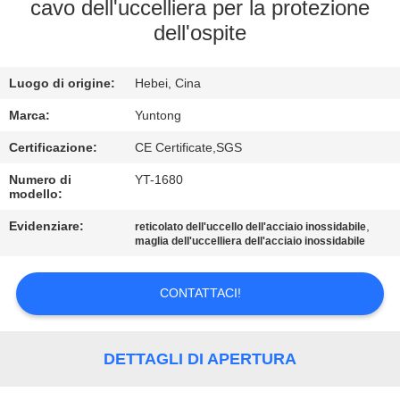
CONTROLLO
cavo dell'uccelliera per la protezione
dell'ospite
DI
QUALITÀ
Luogo di origine:
Hebei, Cina
CONTATTICI
Marca:
Yuntong
Certificazione:
CE Certificate,SGS
NOTIZIE
Numero di
YT-1680
modello:
Evidenziare:
,
RICHIEDA
reticolato dell'uccello dell'acciaio inossidabile
maglia dell'uccelliera dell'acciaio inossidabile
UNA
CITAZIONE
CONTATTACI!
MAPPA
DETTAGLI DI APERTURA
DEL