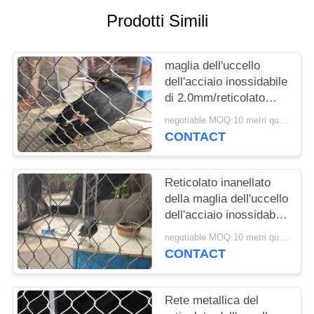
SITO
Prodotti Simili
PRIVACY
maglia dell'uccello
POLICY
dell'acciaio inossidabile
di 2.0mm/reticolato
maglia dell'uccelliera
negotiable MOQ:10 metri quadrati
con il diametro di cavo
CONTACT
di 1.2mm-3.2mm
Reticolato inanellato
della maglia dell'uccello
dell'acciaio inossidabile
del cavo dell'uccelliera
negotiable MOQ:10 metri quadrati
per la protezione
CONTACT
dell'ospite
Rete metallica del