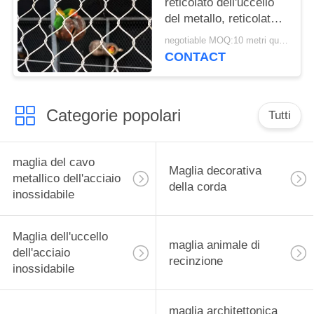
reticolato dell'uccello
del metallo, reticolato
tessuto flessibile
negotiable MOQ:10 metri quadrati
dell'uccello dell'acciaio
CONTACT
inossidabile di 1.2mm
Categorie popolari
Tutti
maglia del cavo
Maglia decorativa
metallico dell'acciaio
della corda
inossidabile
Maglia dell'uccello
maglia animale di
dell'acciaio
recinzione
inossidabile
maglia architettonica