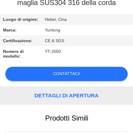
CONTROLLO
maglia SUS304 316 della corda
DI
Luogo di origine:
Hebei, Cina
QUALITÀ
Marca:
Yuntong
CONTATTICI
Certificazione:
CE & SGS
Numero di
YT-2050
modello:
RICHIEDA
UNA
CONTATTACI!
CITAZIONE
DETTAGLI DI APERTURA
NOTIZIE
Prodotti Simili