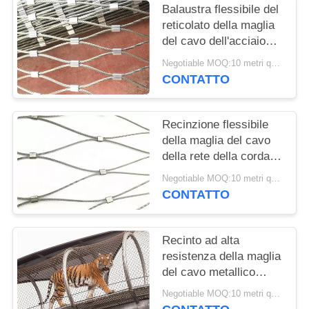
Balaustra flessibile del
reticolato della maglia
del cavo dell'acciaio
inossidabile 316 per i
Negotiable MOQ:10 metri quadrati
porticcioli
CONTATTO
Recinzione flessibile
della maglia del cavo
della rete della corda
dell'acciaio inossidabile
Negotiable MOQ:10 metri quadrati
di forma 7x7 del
CONTATTO
diamante
Recinto ad alta
resistenza della maglia
del cavo metallico
dell'acciaio inossidabile
Negotiable MOQ:10 metri quadrati
per le gabbie animali