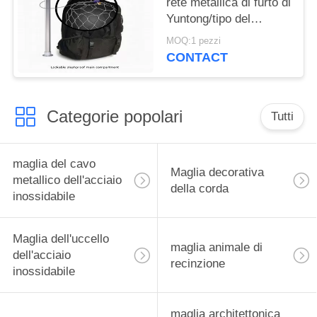
rete metallica di furto di
Yuntong/tipo del
puntale per sicurezza
MOQ:1 pezzi
di viaggio
CONTACT
Categorie popolari
Tutti
maglia del cavo
Maglia decorativa
metallico dell'acciaio
della corda
inossidabile
Maglia dell'uccello
maglia animale di
dell'acciaio
recinzione
inossidabile
maglia architettonica