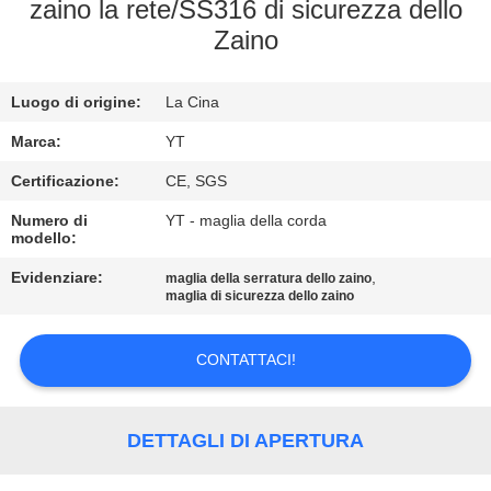
CONTROLLO
zaino la rete/SS316 di sicurezza dello
Zaino
DI
QUALITÀ
Luogo di origine:
La Cina
CONTATTICI
Marca:
YT
Certificazione:
CE, SGS
NOTIZIE
Numero di
YT - maglia della corda
modello:
Evidenziare:
,
RICHIEDA
maglia della serratura dello zaino
maglia di sicurezza dello zaino
UNA
CITAZIONE
CONTATTACI!
MAPPA
DETTAGLI DI APERTURA
DEL