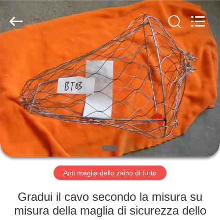
2026
Anping
Yuntong
Metal
Mesh
Co.,
Ltd..
All
CASA
Rights
Reserved.
PRODOTTI
CIRCA
NOI
GIRO
DELLA
Anti maglia dello zaino di furto
FABBRICA
Gradui il cavo secondo la misura su
misura della maglia di sicurezza dello