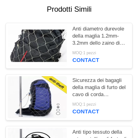
SITO
Prodotti Simili
PRIVACY
Anti diametro durevole
POLICY
della maglia 1.2mm-
3.2mm dello zaino di
furto per la borsa della
MOQ:1 pezzi
maglia dell'acciaio
CONTACT
inossidabile
Sicurezza dei bagagli
della maglia di furto del
cavo di corda
dell'acciaio inossidabile
MOQ:1 pezzi
l'anti insacca il
CONTACT
protettore
Anti tipo tessuto della