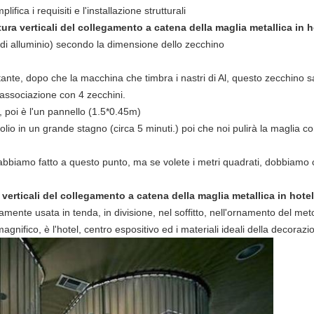
ica i requisiti e l'installazione strutturali
ura verticali del collegamento a catena della maglia metallica in h
 di alluminio) secondo la dimensione dello zecchino
tante, dopo che la macchina che timbra i nastri di Al, questo zecchino s
 associazione con 4 zecchini.
a, poi è l'un pannello (1.5*0.45m)
io in un grande stagno (circa 5 minuti.) poi che noi pulirà la maglia con
bbiamo fatto a questo punto, ma se volete i metri quadrati, dobbiamo 
 verticali del collegamento a catena della maglia metallica in hote
amente usata in tenda, in divisione, nel soffitto, nell'ornamento del me
magnifico, è l'hotel, centro espositivo ed i materiali ideali della decorazi