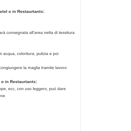
otel o in Restaurtants:
arà consegnata all'area netta di tessitura
 acqua, coloritura, pulizia e poi
congiungere la maglia tramite lavoro
l o in Restaurtants:
tope, ecc, con uso leggero, può dare
one.