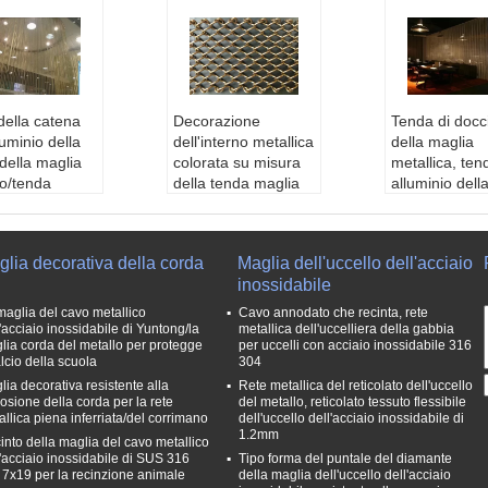
della catena
Decorazione
Tenda di docc
luminio della
dell'interno metallica
della maglia
della maglia
colorata su misura
metallica, ten
co/tenda
della tenda maglia
alluminio dell
zate dello
della catena/della
maglia per il
mo mosca di
tenda
bagno/divisori
Applicazione:
Sche
Materiale:
Al 
lia decorativa della corda
Maglia dell'uccello dell'acciaio
iale:
Alluminio
rmo, rete metallica d
y, SS304,316
inossidabile
ndennità di 10
ecorativa, decorazio
Diametro di 
ne
1.0mm, 1.2mm
maglia del cavo metallico
Cavo annodato che recinta, rete
e:
verde, ross
Trattamento di sup
mm, 1.6mm, 
'acciaio inossidabile di Yuntong/la
metallica dell'uccelliera della gabbia
lia corda del metallo per protegge
per uccelli con acciaio inossidabile 316
 d'argento, il n
erficie:
Ossidazione
Nome:
tenda 
alcio della scuola
304
anodica
na in allumini
lia decorativa resistente alla
Rete metallica del reticolato dell'uccello
di prodotto:
Nome:
Rete metallic
Forma della p
rosione della corda per la rete
del metallo, reticolato tessuto flessibile
di alluminio d
a della decorazione/
Straight&Cur
allica piena inferriata/del corrimano
dell'uccello dell'acciaio inossidabile di
legamento a c
tenda del metallo, te
1.2mm
into della maglia del cavo metallico
del divisore d
nde della rete metall
l'acciaio inossidabile di SUS 316
Tipo forma del puntale del diamante
pazio
ica della finestra del
 7x19 per la recinzione animale
della maglia dell'uccello dell'acciaio