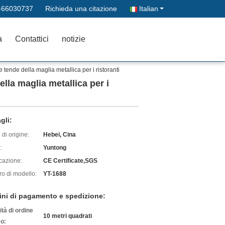
-66030737
Richieda una citazione
Italian
à
Contattici
notizie
e tende della maglia metallica per i ristoranti
ella maglia metallica per i
gli:
di origine:
Hebei, Cina
:
Yuntong
icazione:
CE Certificate,SGS
o di modello:
YT-1688
ini di pagamento e spedizione:
tà di ordine
10 metri quadrati
o: