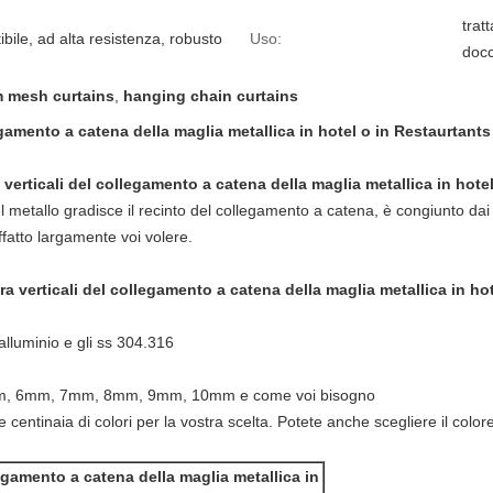
trat
bile, ad alta resistenza, robusto
Uso:
docc
 mesh curtains
,
hanging chain curtains
egamento a catena della maglia metallica in hotel o in Restaurtants
 verticali del collegamento a catena della maglia metallica in hote
l metallo gradisce il recinto del collegamento a catena, è congiunto dai 
ffatto largamente voi volere.
ra verticali del collegamento a catena della maglia metallica in ho
'alluminio e gli ss 304.316
5mm, 6mm, 7mm, 8mm, 9mm, 10mm e come voi bisogno
e centinaia di colori per la vostra scelta. Potete anche scegliere il color
legamento a catena della maglia metallica in