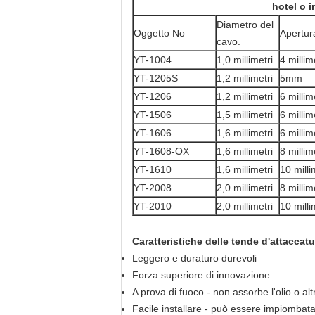
hotel o 
Diametro del
Oggetto No
Apertur
cavo.
YT-1004
1,0 millimetri
4 millim
YT-1205S
1,2 millimetri
5mm
YT-1206
1,2 millimetri
6 millim
YT-1506
1,5 millimetri
6 millim
YT-1606
1,6 millimetri
6 millim
YT-1608-OX
1,6 millimetri
8 millim
YT-1610
1,6 millimetri
10 milli
YT-2008
2,0 millimetri
8 millim
YT-2010
2,0 millimetri
10 milli
Caratteristiche delle tende d'attaccatu
Leggero e duraturo durevoli
Forza superiore di innovazione
A prova di fuoco - non assorbe l'olio o altr
Facile installare - può essere impiombata 