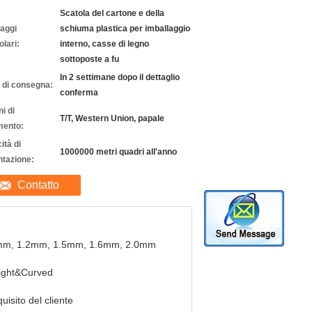
Scatola del cartone e della
laggi
schiuma plastica per imballaggio
olari:
interno, casse di legno
sottoposte a fu
In 2 settimane dopo il dettaglio
 di consegna:
conferma
i di
T/T, Western Union, papale
ento:
ità di
1000000 metri quadri all'anno
ntazione:
Contatto
mm, 1.2mm, 1.5mm, 1.6mm, 2.0mm
ight&Curved
quisito del cliente