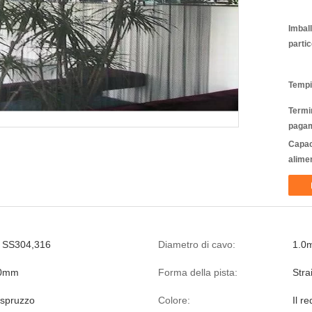
Imbal
partic
Tempi
Termin
pagam
Capac
alime
y, SS304,316
Diametro di cavo:
1.0
10mm
Forma della pista:
Stra
 spruzzo
Colore:
Il re