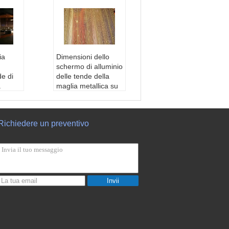
ia
Dimensioni dello
schermo di alluminio
de di
delle tende della
a
maglia metallica su
misura per l'hotel ed
il ristorante
Al Allo
nome:
Schermo di
Richiedere un preventivo
alluminio delle tende
cavo:
della maglia metallic
, 1.5
a
2.0mm
Tipo:
catena di coll
a cate
egamento in rete
o
Materiale:
Lega di a
Invii
ista:
lluminio
ved
Diametro:
1,0, 1,2,
1,6, 2,0