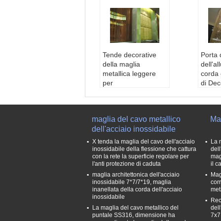
Tende decorative
Porta 
della maglia
dell'al
metallica leggere
corda 
per
di De
l'hotel/l'oro/Gunmetal
anodiz
dell'ingresso
scher
Nome:
tenda di doc
modo
maglia del cavo metallico
Mag
cia della maglia met
Mater
dell'acciaio inossidabile
allica
dell'i
Diametro di cavo:
0%
X tenda la maglia del cavo dell'acciaio
La 
1.0mm, 1.2mm, 1.5
Color
inossidabile della flessione che cattura
dell
con la rete la superficie regolare per
mag
mm, 1.6mm, 2.0mm
o, blu,
l'anti protezione di caduta
il c
Apertura della mag
ero
maglia architettonica dell'acciaio
Mag
lia:
3x3-10x10mm
Nome 
inossidabile 7*7/7*19, maglia
cor
Forma della pista:
tenda 
inanellata della corda dell'acciaio
met
Straight&Curved
el col
inossidabile
Rec
atena 
La maglia del cavo metallico del
del
ello s
puntale SS316, dimensione ha
7x7