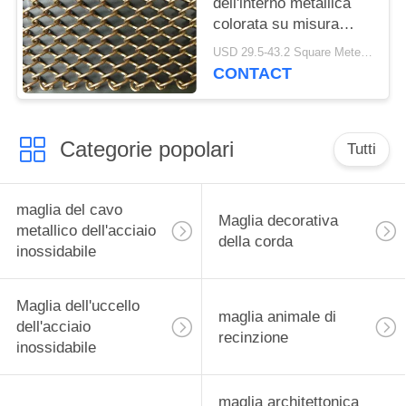
dell'interno metallica
colorata su misura
della tenda maglia della
USD 29.5-43.2 Square Meters MOQ:10 metri quadrati
catena/della tenda
CONTACT
Categorie popolari
Tutti
maglia del cavo
Maglia decorativa
metallico dell'acciaio
della corda
inossidabile
Maglia dell'uccello
maglia animale di
dell'acciaio
recinzione
inossidabile
maglia architettonica