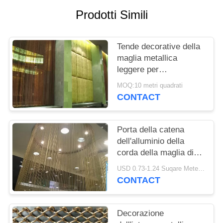
SITO
Prodotti Simili
PRIVACY
Tende decorative della
POLICY
maglia metallica
leggere per
l'hotel/l'oro/Gunmetal
MOQ:10 metri quadrati
dell'ingresso
CONTACT
Porta della catena
dell'alluminio della
corda della maglia di
Deco/tenda anodizzate
USD 0.73-1.24 Suqare Meters MOQ:10 metri quadri
dello schermo mosca
CONTACT
di modo
Decorazione