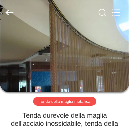
2026
Anping
Yuntong
Metal
Mesh
Co.,
Ltd..
All
CASA
Rights
Reserved.
PRODOTTI
CIRCA
NOI
GIRO
DELLA
Tende della maglia metallica
FABBRICA
Tenda durevole della maglia
dell'acciaio inossidabile, tenda della