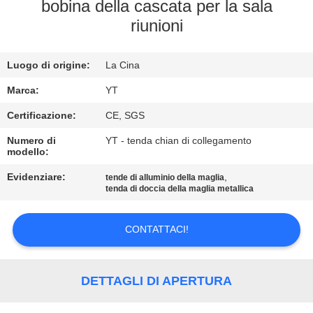
CONTROLLO
bobina della cascata per la sala
riunioni
DI
QUALITÀ
Luogo di origine:
La Cina
CONTATTICI
Marca:
YT
Certificazione:
CE, SGS
NOTIZIE
Numero di
YT - tenda chian di collegamento
modello:
Evidenziare:
,
RICHIEDA
tende di alluminio della maglia
tenda di doccia della maglia metallica
UNA
CITAZIONE
CONTATTACI!
MAPPA
DETTAGLI DI APERTURA
DEL