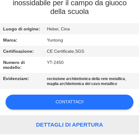
CONTROLLO
inossidabile per il campo da giuoco
della scuola
DI
QUALITÀ
Luogo di origine:
Hebei, Cina
CONTATTICI
Marca:
Yuntong
Certificazione:
CE Certificate,SGS
NOTIZIE
Numero di
YT-2450
modello:
Evidenziare:
,
RICHIEDA
recinzione architettonica della rete metallica
maglia architettonica del cavo metallico
UNA
CITAZIONE
CONTATTACI!
MAPPA
DETTAGLI DI APERTURA
DEL