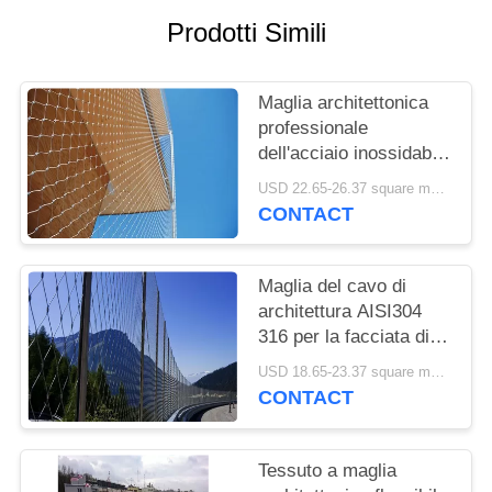
SITO
Prodotti Simili
PRIVACY
Maglia architettonica
POLICY
professionale
dell'acciaio inossidabile
resistente alla
USD 22.65-26.37 square meters MOQ:10 metri quadrati
corrosione per le
CONTACT
facciate della
costruzione 3D
Maglia del cavo di
architettura AISI304
316 per la facciata di
costruzione e l'anti
USD 18.65-23.37 square meters MOQ:10 metri quadrati
maglia di caduta
CONTACT
Tessuto a maglia