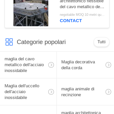
architettonico flessibile
del cavo metallico della
maglia dell'acciaio
negotiable MOQ:10 metri quadrati
inossidabile 316 di AISI
CONTACT
304
Categorie popolari
Tutti
maglia del cavo
Maglia decorativa
metallico dell'acciaio
della corda
inossidabile
Maglia dell'uccello
maglia animale di
dell'acciaio
recinzione
inossidabile
maglia architettonica