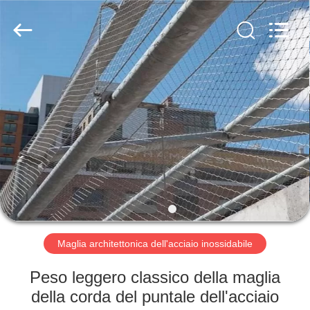
2026
Anping
Yuntong
Metal
Mesh
Co.,
Ltd..
All
CASA
Rights
Reserved.
PRODOTTI
CIRCA
NOI
GIRO
DELLA
Maglia architettonica dell'acciaio inossidabile
FABBRICA
Peso leggero classico della maglia
della corda del puntale dell'acciaio