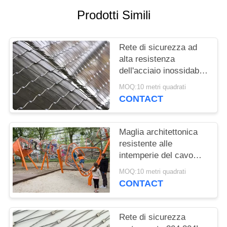
SITO
Prodotti Simili
PRIVACY
Rete di sicurezza ad
POLICY
alta resistenza
dell'acciaio inossidabile
per sicurezza/barriera
MOQ:10 metri quadrati
di sicurezza dei
CONTACT
bambini
Maglia architettonica
resistente alle
intemperie del cavo
AISI316 per la torre del
MOQ:10 metri quadrati
campo da giuoco dei
CONTACT
bambini
Rete di sicurezza