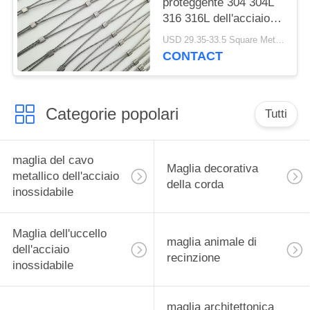
proteggente 304 304L
316 316L dell'acciaio
inossidabile ad alta
USD 29.35-33.5 Square Meters MOQ:10 metri quadrati
resistenza
CONTACT
Categorie popolari
Tutti
maglia del cavo
Maglia decorativa
metallico dell'acciaio
della corda
inossidabile
Maglia dell'uccello
maglia animale di
dell'acciaio
recinzione
inossidabile
maglia architettonica