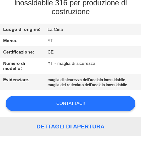
CONTROLLO
inossidabile 316 per produzione di
costruzione
DI
QUALITÀ
Luogo di origine:
La Cina
CONTATTICI
Marca:
YT
Certificazione:
CE
NOTIZIE
Numero di
YT - maglia di sicurezza
modello:
Evidenziare:
,
RICHIEDA
maglia di sicurezza dell'acciaio inossidabile
maglia del reticolato dell'acciaio inossidabile
UNA
CITAZIONE
CONTATTACI!
MAPPA
DETTAGLI DI APERTURA
DEL