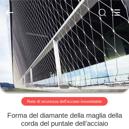
2026
Anping
Yuntong
Metal
Mesh
Co.,
Ltd..
All
CASA
Rights
Reserved.
PRODOTTI
CIRCA
NOI
GIRO
DELLA
Rete di sicurezza dell'acciaio inossidabile
FABBRICA
Forma del diamante della maglia della
corda del puntale dell'acciaio