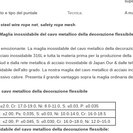
supe
to e tipo del puntale
Tecnica:
A m
 steel wire rope net
,
safety rope mesh
Maglia inossidabile del cavo metallico della decorazione flessibil
o emozionante: La maglia inossidabile del cavo metallico della decorazion
ciaio inossidabile 316L e tutta la materia prima per la produzione della
ud e dalla rete metallica di acciaio inossidabile di Japan.Our & dalle te
idabile dell'alto grado. La nostra maglia del cavo metallico di acciaio in
ccessivo calore. Presenta il grande vantaggio sopra la maglia ordinaria de
l cavo metallico della decorazione flessibile
 ≤2.0, Cr: 17.0-19.0, Ni: 8.0-11.0, S: ≤0.03, P: ≤0.035
: ≤2.00, P≤: 0,035, S: ≤0.03, Ni: 10.0-14.0, Cr: 16.0-18.5
n: ≤2.00, P: ≤0.045, S: ≤0.030, Cr: 16.0~18.0, Ni: 12.0~15.0
dabile del cavo metallico della decorazione flessibile: