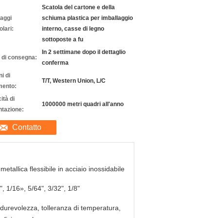
Scatola del cartone e della
laggi
schiuma plastica per imballaggio
olari:
interno, casse di legno
sottoposte a fu
In 2 settimane dopo il dettaglio
 di consegna:
conferma
i di
T/T, Western Union, L/C
ento:
ità di
1000000 metri quadri all'anno
ntazione:
Contatto
 metallica flessibile in acciaio inossidabile
", 1/16», 5/64", 3/32", 1/8"
 durevolezza, tolleranza di temperatura,