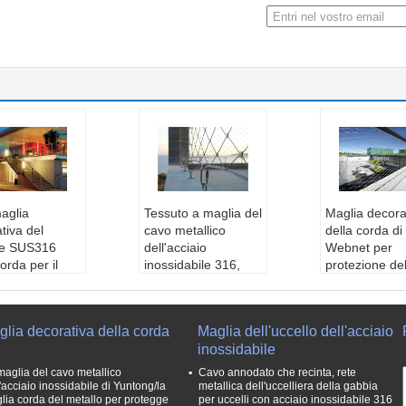
aglia
Tessuto a maglia del
Maglia decora
tiva del
cavo metallico
della corda di
le SUS316
dell'acciaio
Webnet per
corda per il
inossidabile 316,
protezione del 
nte dell'hotel
maglia della corda
scale/dei pont
ntro
del metallo di forma
Materiale:
Acc
rciale
del diamante
nossidabile 3
lia decorativa della corda
Maglia dell'uccello dell'acciaio
iale:
Acciaio i
nome:
Tessuto a m
6,316L
inossidabile
abile 304,31
aglia decorativo dell
Diametro di 
L
a corda dell'acciaio i
1.2mm-3.2m
maglia del cavo metallico
Cavo annodato che recinta, rete
tro di cavo:
nossidabile 316
Apertura del
'acciaio inossidabile di Yuntong/la
metallica dell'uccelliera della gabbia
lia corda del metallo per protegge
per uccelli con acciaio inossidabile 316
 1/16», 5/64",
Materail:
Ss 316, 3
lia:
25x25-20