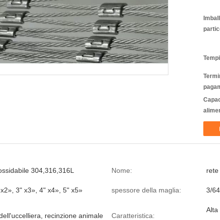
Imbal
partic
Tempi
Termin
pagam
Capac
alime
nossidabile 304,316,316L
Nome:
rete
 x2», 3" x3», 4" x4», 5" x5»
spessore della maglia:
3/64
Alta
 dell'uccelliera, recinzione animale
Caratteristica: