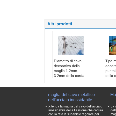
Altri prodotti
Diametro di cavo
Tipo m
decorativo della
decora
maglia 1.2mm-
punta
3.2mm della corda
della 
di Yuntong con
ristora
superficie regolare
o il ce
Materiale:
Acciaio i
comme
maglia del cavo metallico
Mag
nossidabile 304,31
Mater
dell'acciaio inossidabile
6,316L
nossid
Diametro di cavo:
6,316
X tenda la maglia del cavo dell'acciaio
La 
1.2mm-3.2mm
Diame
inossidabile della flessione che cattura
dell
con la rete la superficie regolare per
mag
Nome:
maglia flessi
3/64",