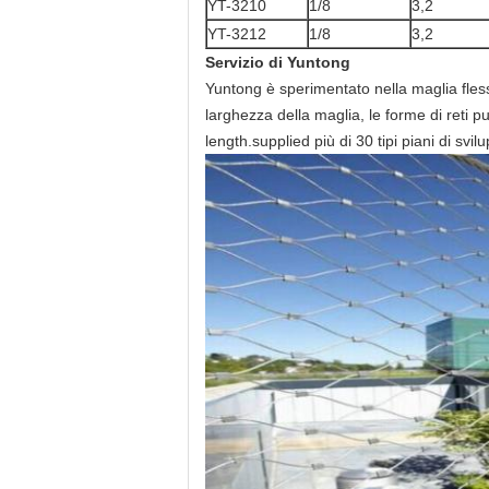
YT-3210
1/8
3,2
YT-3212
1/8
3,2
Servizio di Yuntong
Yuntong è sperimentato nella maglia flessi
larghezza della maglia, le forme di reti p
length.supplied più di 30 tipi piani di svil