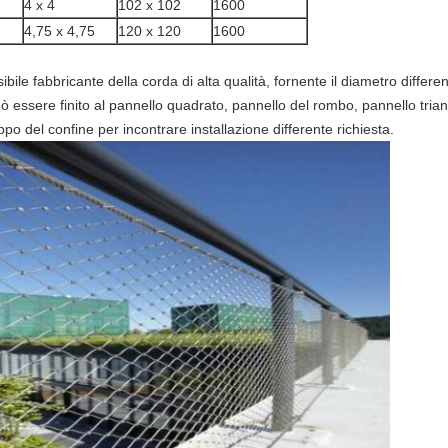
4 x 4
102 x 102
1600
4,75 x 4,75
120 x 120
1600
bile fabbricante della corda di alta qualità, fornente il diametro differe
uò essere finito al pannello quadrato, pannello del rombo, pannello trian
uppo del confine per incontrare installazione differente richiesta.