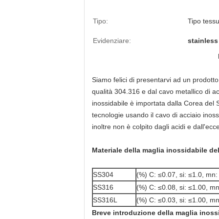
Tipo:
Tipo tessu
Evidenziare:
stainless
Siamo felici di presentarvi ad un prodott
qualità 304.316 e dal cavo metallico di ac
inossidabile è importata dalla Corea del S
tecnologie usando il cavo di acciaio inoss
inoltre non è colpito dagli acidi e dall'e
Materiale della maglia inossidabile de
SS304
(%) C: ≤0.07, si: ≤1.0, mn:
SS316
(%) C: ≤0.08, si: ≤1.00, mn
SS316L
(%) C: ≤0.03, si: ≤1.00, m
Breve introduzione della maglia inossi