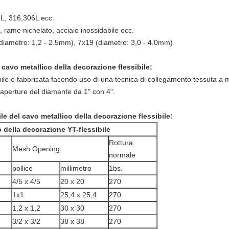
4L, 316,306L ecc.
, rame nichelato, acciaio inossidabile ecc.
(diametro: 1,2 - 2.5mm), 7x19 (diametro: 3,0 - 4.0mm)
 cavo metallico della decorazione flessibile
:
bile è fabbricata facendo uso di una tecnica di collegamento tessuta a 
e aperture del diamante da 1" con 4".
le del cavo metallico della decorazione flessibile:
 della decorazione YT-flessibile
Rottura
Mesh Opening
normale
pollice
millimetro
1bs.
4/5 x 4/5
20 x 20
270
1x1
25,4 x 25,4
270
1,2 x 1,2
30 x 30
270
3/2 x 3/2
38 x 38
270