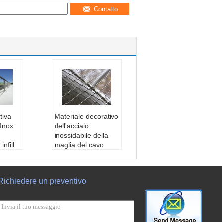
Contatto
tiva
Materiale decorativo
 Inox
dell'acciaio
inossidabile della
infill
maglia del cavo
i
metallico di alta
iaio i
durezza per
04,31
recintare infill
Richiedere un preventivo
Materiale:
Acciaio i
cavo:
nossidabile 304,31
m
6,316L
la mag
Diametro di cavo:
0x200
3/64,1/16,5/64,3/32,