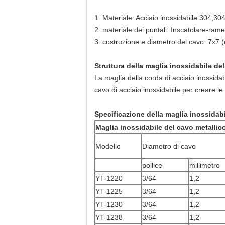
1. Materiale: Acciaio inossidabile 304,30
2. materiale dei puntali: Inscatolare-rame
3. costruzione e diametro del cavo: 7x7 
Struttura
della maglia inossidabile del
La maglia della corda di acciaio inossida
cavo di acciaio inossidabile per creare l
Specificazione della maglia inossidabi
Maglia inossidabile del cavo metallico
Modello
Diametro di cavo
pollice
millimetro
YT-1220
3/64
1,2
YT-1225
3/64
1,2
YT-1230
3/64
1,2
YT-1238
3/64
1,2