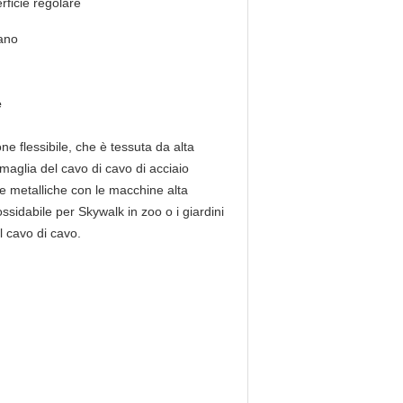
rficie regolare
ano
e
e flessibile, che è tessuta da alta
 maglia del cavo di cavo di acciaio
le metalliche con le macchine alta
ossidabile per Skywalk in zoo o i giardini
l cavo di cavo.