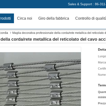
Sales & Support :
86-311
rodotti
Circa noi
Giro della fabbrica
Controllo di qualit
 corda
Maglia decorativa professionale della corda/rete metallica del reticolato 
della corda/rete metallica del reticolato del cavo acc
Detta
Luogo 
Marca
Certif
Numer
Term
Quanti
minim
Prezz