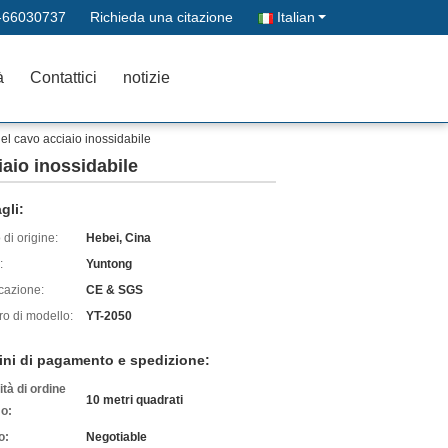
-66030737
Richieda una citazione
Italian
à
Contattici
notizie
del cavo acciaio inossidabile
iaio inossidabile
gli:
di origine:
Hebei, Cina
:
Yuntong
icazione:
CE & SGS
o di modello:
YT-2050
ini di pagamento e spedizione:
tà di ordine
10 metri quadrati
o:
o:
Negotiable