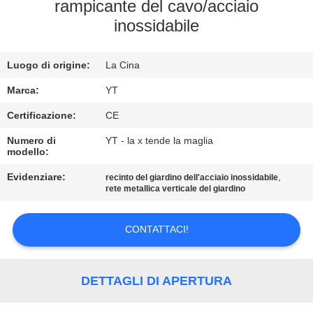
CONTROLLO
rampicante del cavo/acciaio
inossidabile
DI
QUALITÀ
Luogo di origine:
La Cina
CONTATTICI
Marca:
YT
Certificazione:
CE
NOTIZIE
Numero di
YT - la x tende la maglia
modello:
Evidenziare:
,
RICHIEDA
recinto del giardino dell'acciaio inossidabile
rete metallica verticale del giardino
UNA
CITAZIONE
CONTATTACI!
MAPPA
DETTAGLI DI APERTURA
DEL