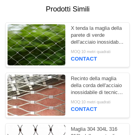
SITO
Prodotti Simili
PRIVACY
X tenda la maglia della
POLICY
parete di verde
dell'acciaio inossidabile
per le piante che
MOQ:10 metri quadrati
sostengono/recinto del
CONTACT
giardino
Recinto della maglia
della corda dell'acciaio
inossidabile di tecnica
delle mani per il
MOQ:10 metri quadrati
sistema della parete e
CONTACT
la scalata verdi della
pianta
Maglia 304 304L 316