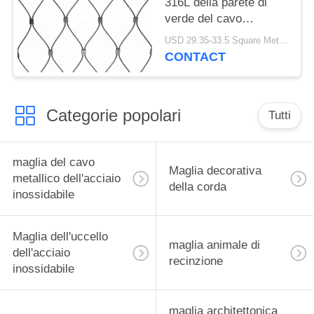
316L della parete di
verde del cavo
metallico dell'acciaio
USD 29.35-33.5 Square Meters MOQ:10 metri quadrati
inossidabile
CONTACT
Categorie popolari
Tutti
maglia del cavo
Maglia decorativa
metallico dell'acciaio
della corda
inossidabile
Maglia dell'uccello
maglia animale di
dell'acciaio
recinzione
inossidabile
maglia architettonica