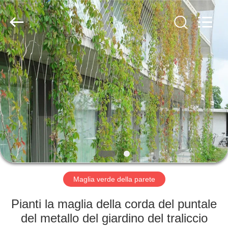
2026
Anping
Yuntong
Metal
Mesh
Co.,
Ltd..
All
CASA
Rights
Reserved.
PRODOTTI
CIRCA
NOI
GIRO
DELLA
Maglia verde della parete
FABBRICA
Pianti la maglia della corda del puntale
del metallo del giardino del traliccio