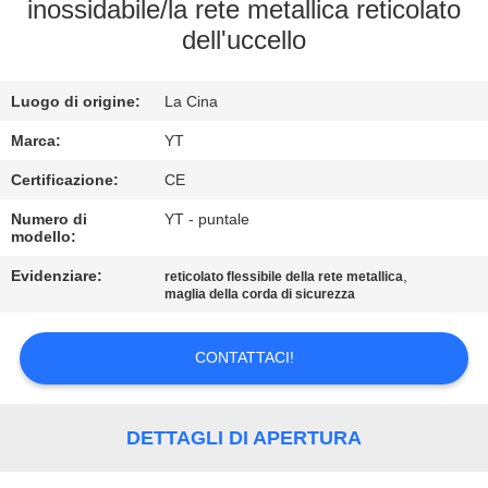
CONTROLLO
inossidabile/la rete metallica reticolato
dell'uccello
DI
QUALITÀ
Luogo di origine:
La Cina
CONTATTICI
Marca:
YT
Certificazione:
CE
NOTIZIE
Numero di
YT - puntale
modello:
Evidenziare:
,
RICHIEDA
reticolato flessibile della rete metallica
maglia della corda di sicurezza
UNA
CITAZIONE
CONTATTACI!
MAPPA
DETTAGLI DI APERTURA
DEL