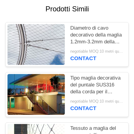
SITO
Prodotti Simili
PRIVACY
Diametro di cavo
POLICY
decorativo della maglia
1.2mm-3.2mm della
corda di Yuntong con
negotiable MOQ:10 metri quadrati
superficie regolare
CONTACT
Tipo maglia decorativa
del puntale SUS316
della corda per il
ristorante dell'hotel o il
negotiable MOQ:10 metri quadrati
centro commerciale
CONTACT
Tessuto a maglia del