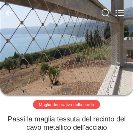
2026
Anping
Yuntong
Metal
Mesh
Co.,
Ltd..
All
CASA
Rights
Reserved.
PRODOTTI
CIRCA
NOI
GIRO
DELLA
Maglia decorativa della corda
FABBRICA
Passi la maglia tessuta del recinto del
cavo metallico dell'acciaio