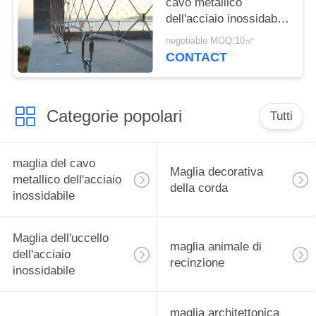
cavo metallico
dell'acciaio inossidabile
316, maglia della corda
negotiable MOQ:10㎡
del metallo di forma del
CONTACT
diamante
Categorie popolari
Tutti
maglia del cavo
Maglia decorativa
metallico dell'acciaio
della corda
inossidabile
Maglia dell'uccello
maglia animale di
dell'acciaio
recinzione
inossidabile
maglia architettonica